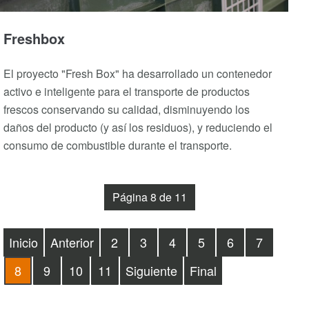
Freshbox
El proyecto "Fresh Box" ha desarrollado un contenedor
activo e inteligente para el transporte de productos
frescos conservando su calidad, disminuyendo los
daños del producto (y así los residuos), y reduciendo el
consumo de combustible durante el transporte.
Página 8 de 11
Inicio
Anterior
2
3
4
5
6
7
8
9
10
11
Siguiente
Final