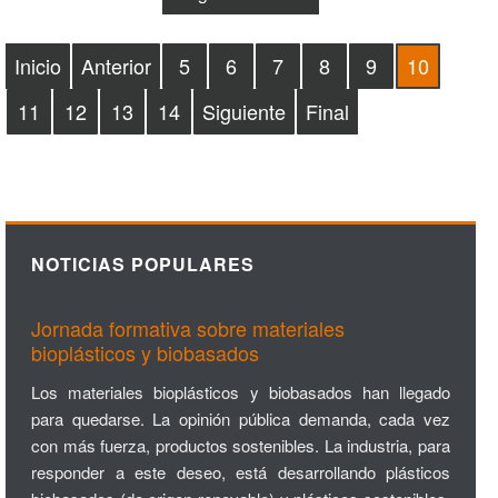
Inicio
Anterior
5
6
7
8
9
10
11
12
13
14
Siguiente
Final
NOTICIAS POPULARES
Jornada formativa sobre materiales
bioplásticos y biobasados
Los materiales bioplásticos y biobasados han llegado
para quedarse. La opinión pública demanda, cada vez
con más fuerza, productos sostenibles. La industria, para
responder a este deseo, está desarrollando plásticos