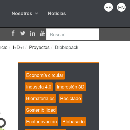
ES
EN
Nosotros
Noticias
Buscar...
nicio
I+D+i
Proyectos
Dibbiopack
Economía circular
Industria 4.0
Impresión 3D
Biomateriales
Reciclado
Sostenibilidad
Ecoinnovación
Biobasado