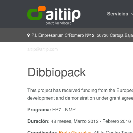
Servicios
P.I. Empresarium C/Romero Nº12, 50720 Cartuja Baj
aitiip@aitiip.com
Dibbiopack
This project has received funding from the Europ
development and demonstration under grant agr
Programa:
FP7 ‐ NMP
Duración:
48 meses, Marzo 2012 - Febrero 2016
Coordinador
:
Berta Gonzalvo
, Aitiip Centro Tecn