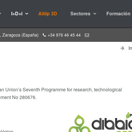
I+D+i
Aitiip 3D
Sectores
Formación
a, Zaragoza (España)
+34 976 46 45 44
I
ean Union’s Seventh Programme for research, technological
eement No 280676.
ológico