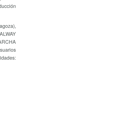
oducción
agoza),
 GALWAY
, ARCHA
suarios
idades: