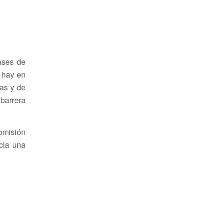
ases de
e hay en
as y de
barrera
omisión
cia una