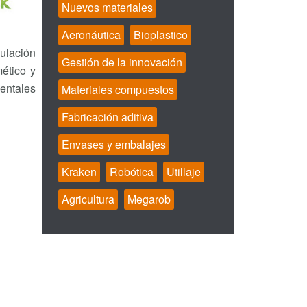
Nuevos materiales
Aeronáutica
Bioplastico
mulación
Gestión de la innovación
mético y
ientales
Materiales compuestos
Fabricación aditiva
Envases y embalajes
Kraken
Robótica
Utillaje
Agricultura
Megarob