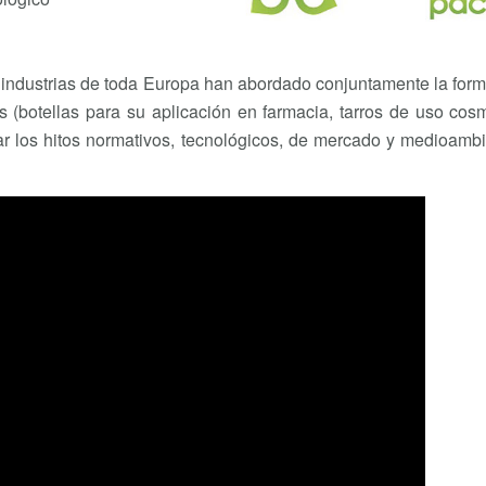
 industrias de toda Europa han abordado conjuntamente la for
s (botellas para su aplicación en farmacia, tarros de uso cos
ar los hitos normativos, tecnológicos, de mercado y medioamb