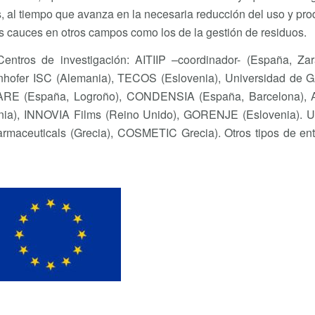
s, al tiempo que avanza en la necesaria reducción del uso y pr
tes cauces en otros campos como los de la gestión de residuos.
entros de investigación: AITIIP –coordinador- (España, Zar
Fraunhofer ISC (Alemania), TECOS (Eslovenia), Universidad de
NZARE (España, Logroño), CONDENSIA (España, Barcelona)
nia), INNOVIA Films (Reino Unido), GORENJE (Eslovenia). U
aceuticals (Grecia), COSMETIC Grecia). Otros tipos de ent