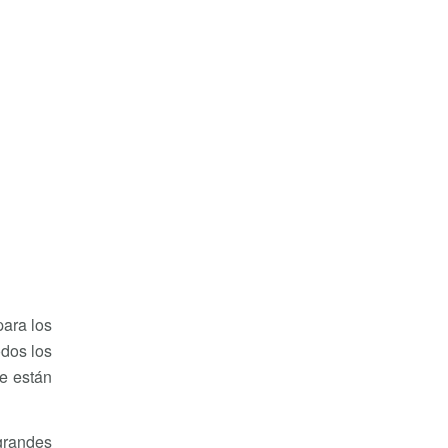
para los
odos los
ue están
grandes